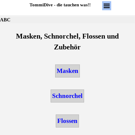
Direkt zum Seiteninhalt
Menü überspring
TommiDive - die tauchen was!!
ABC
Masken, Schnorchel, Flossen und
Zubehör
Masken
Schnorchel
Flossen