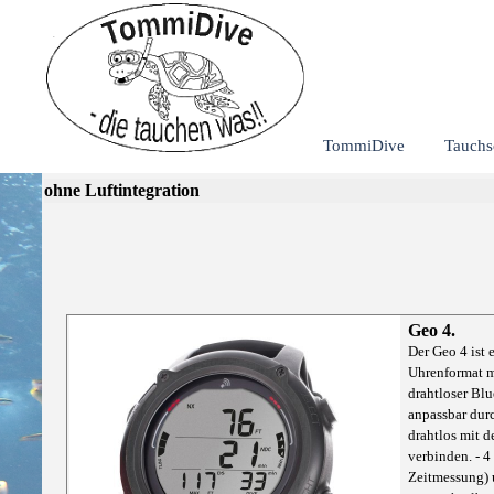
TommiDive
Tauchs
ohne Luftintegration
Geo 4.
Der Geo 4 ist 
Uhrenformat m
drahtloser Blue
anpassbar dur
drahtlos mit d
verbinden. - 4
Zeitmessung) 