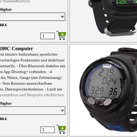
e Standardbatterie,
unktion. - Läuft mit weltweit in
rfügbar
und Drogerien erhältlichen
ien. - Sichert Einstellungen und
auch bei Batteriewechseln. - Gut
00 €
 Alarmlicht. Für zusätzliche Sicherheit
 - Wechsel zwischen bis zu zwei
gen. - Mischungen bis zu 100% O2,
nkung.
i200C Computer
ein intuitiv bedienbarer, sportlicher
vielseitigen Funktionen und drahtloser
ittstelle. - Über Bluetooth drahtlos mit
en App Diverlog+ verbinden. - 4
Air, Nitrox, Gauge (mit Zeitmessung)
 - Vom Benutzer auswechselbare
ie, Datenspeicherfunktion. - Läuft mit
upermärkten und Drogerien erhältlichen
ien. - Sichert Einstellungen und
rfügbar
auch bei Batteriewechseln. - Gut
 Alarmlicht. Für zusätzliche Sicherheit
 - Wechsel zwischen bis zu zwei
00 €
gen. - Mischungen bis zu 100% O2,
nkung.