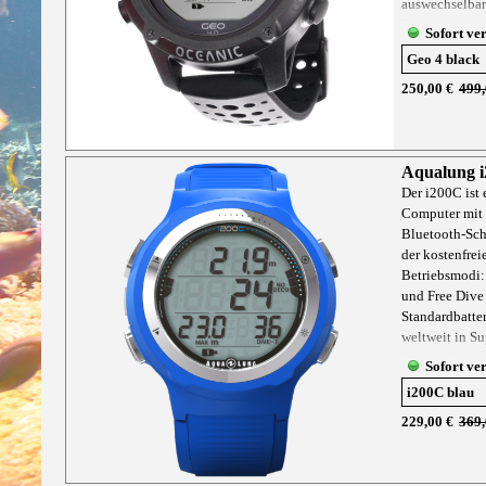
auswechselbar
Datenspeicherf
Sofort ve
Supermärkten 
Standardbatter
Berechnungen 
250,00 €
499,
sichtbares LED
beim Tauchen.
Nitroxmischun
ohne Beschrä
Aqualung 
Der i200C ist 
Computer mit 
Bluetooth-Schn
der kostenfrei
Betriebsmodi: 
und Free Dive
Standardbatter
weltweit in S
Standardbatter
Sofort ve
Berechnungen 
sichtbares LED
beim Tauchen.
229,00 €
369,
Nitroxmischun
ohne Beschrä