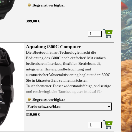
Begrenzt verfügbar
399,00 €
Aqualung i300C Computer
Die Bluetooth Smart Technologie macht die
Bedienung des i300C noch einfacher! Mit einfach
bedienbarem Interface, flexiblen Betriebsmodi,
integrierter Hintergrundbeleuchtung und
automatischer Wasseraktivierung begleitet der i300C
Sie in kürzester Zeit zu Ihrem nächsten
Tauchabenteuer. Dieser widerstandsfähige, vielseitige
und erschwingliche Tauchcomputer ist ideal für
Tauchanfänger, Tauchschulen und Tauchcenter
Begrenzt verfügbar
geeignet. Über die Bluetooth-Schnittstelle können Sie
die DiverLog+ App benutzen und die Daten Ihrer
Taucherlebnisse über die meisten Mobilgeräte mit
319,00 €
Tauchpartnern teilen. Der i300C ist mit der beliebten
Datenspeicherfunktion ausgestattet, die auch bei
einem Batteriewechsel vorher getätigte Einstellungen