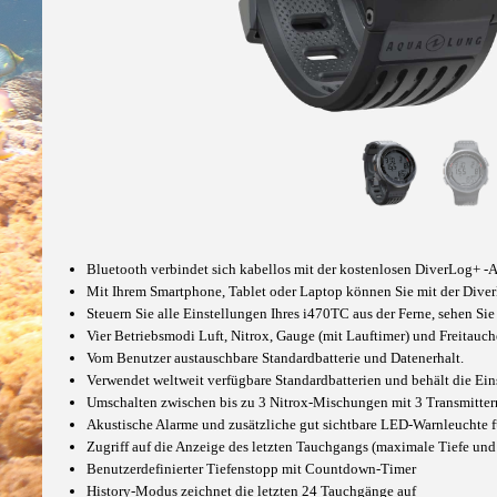
Bluetooth verbindet sich kabellos mit der kostenlosen DiverLog+ 
Mit Ihrem Smartphone, Tablet oder Laptop können Sie mit der Diver
Steuern Sie alle Einstellungen Ihres i470TC aus der Ferne, sehen Si
Vier Betriebsmodi Luft, Nitrox, Gauge (mit Lauftimer) und Freitau
Vom Benutzer austauschbare Standardbatterie und Datenerhalt.
Verwendet weltweit verfügbare Standardbatterien und behält die Ei
Umschalten zwischen bis zu 3 Nitrox-Mischungen mit 3 Transmitte
Akustische Alarme und zusätzliche gut sichtbare LED-Warnleuchte fü
Zugriff auf die Anzeige des letzten Tauchgangs (maximale Tiefe und 
Benutzerdefinierter Tiefenstopp mit Countdown-Timer
History-Modus zeichnet die letzten 24 Tauchgänge auf