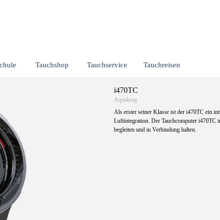
Menü überspringen
chule
Tauchshop
Tauchservice
Tauchreisen
▼
▼
▼
▼
i470TC
Aqualung
Als erster seiner Klasse ist der i470TC ein 
Luftintegration. Der Tauchcomputer i470TC im
begleiten und in Verbindung halten.