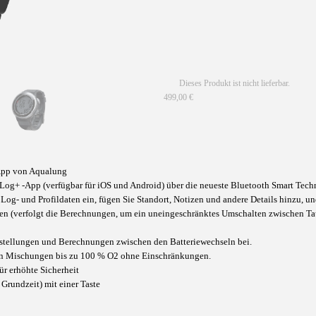
Dieses Produkt ist nicht lieferbar.
499,00 €
-App von Aqualung
Log+ -App (verfügbar für iOS und Android) über die neueste Bluetooth Smart Techn
e Log- und Profildaten ein, fügen Sie Standort, Notizen und andere Details hinzu, 
chen (verfolgt die Berechnungen, um ein uneingeschränktes Umschalten zwischen T
nstellungen und Berechnungen zwischen den Batteriewechseln bei.
rn Mischungen bis zu 100 % O2 ohne Einschränkungen.
r erhöhte Sicherheit
Grundzeit) mit einer Taste