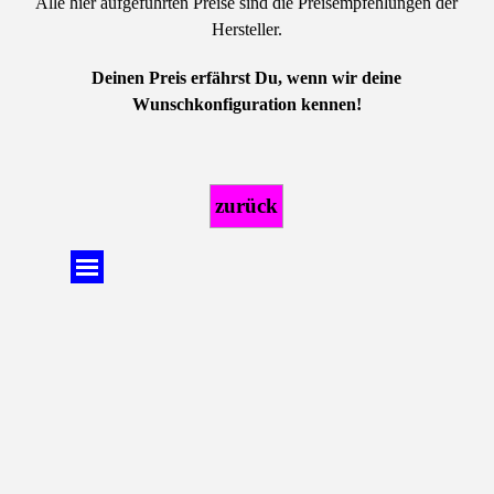
Alle hier aufgeführten Preise sind die Preisempfehlungen der
Hersteller.
Deinen Preis erfährst Du, wenn wir deine
Wunschkonfiguration kennen!
zurück
Menü überspringen
Zurück zum Seiteninhalt