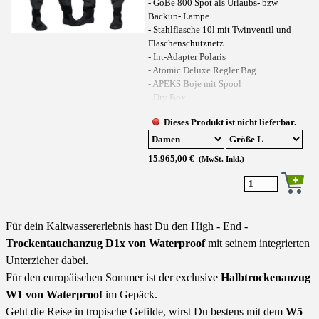
- GoBe 800 Spot als Urlaubs- bzw
Backup- Lampe
- Stahlflasche 10l mit Twinventil und
Flaschenschutznetz
- Int-Adapter Polaris
- Atomic Deluxe Regler Bag
- APEKS Boje mit Spool
- Dry Box
Dieses Produkt ist nicht lieferbar.
15.965,00 €
(MwSt. Inkl.)
Für dein Kaltwassererlebnis hast Du den High - End -
Trockentauchanzug D1x von Waterproof
mit seinem integrierten
Unterzieher dabei.
Für den europäischen Sommer ist der exclusive
Halbtrockenanzug
W1 von Waterproof
im Gepäck.
Geht die Reise in tropische Gefilde, wirst Du bestens mit dem
W5