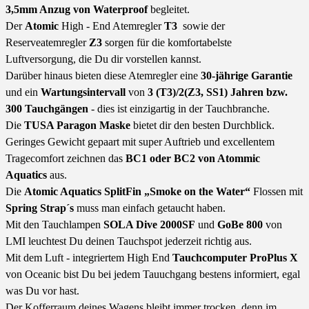
3,5mm Anzug von Waterproof
begleitet.
Der
Atomic
High - End Atemregler
T3
sowie der
Reserveatemregler
Z3
sorgen für die komfortabelste
Luftversorgung, die Du dir vorstellen kannst.
Darüber hinaus bieten diese Atemregler eine
30-jährige Garantie
und ein
Wartungsintervall
von
3 (T3)/2(Z3, SS1) Jahren bzw.
300 Tauchgängen
- dies ist einzigartig in der Tauchbranche.
Die
TUSA Paragon Maske
bietet dir den besten Durchblick.
Geringes Gewicht gepaart mit super Auftrieb und excellentem
Tragecomfort zeichnen das
BC1 oder BC2 von Atommic
Aquatics
aus.
Die
Atomic Aquatics SplitFin „Smoke on the Water“
Flossen mit
Spring Strap´s
muss man einfach getaucht haben.
Mit den Tauchlampen
SOLA Dive 2000SF
und
GoBe 800
von
LMI leuchtest Du deinen Tauchspot jederzeit richtig aus.
Mit dem Luft - integriertem High End
Tauchcomputer ProPlus X
von Oceanic bist Du bei jedem Tauuchgang bestens informiert, egal
was Du vor hast.
Der Kofferraum deines Wagens bleibt immer trocken, denn im