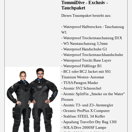
TommiDive - Exclusiv -
Tauchpaket
Dieses Traumpaket besteht aus:
- Waterproof Halbtrocken - Tauchanzug
W1
- Waterproof Trockentauchanzug D1X
- W5 Nasstauchanzug 3,5mm
- Waterproof Handschuhe G1
- Waterproof Trockentauchhandschuhe
- Waterproof Trocki Base Layer
- Waterproof Füßlinge B1
- BC1 oder BC2 Jacket mit SS1
Titanium Westen- Automat
- TUSA Paragon Maske
- Atomic SV2 Schnorchel
- Atomic SplitFin „Smoke on the Water“
Flossen
- Atomic T3- und Z3- Atemregler
- Oceanic ProPlus X Computer
- Stahlsac STEEL 34 Koffer
- Aqualung Traveller Dry Bag 130l
- SOLA Dive 2000SF Lampe